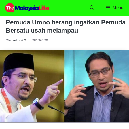
Skip
Menu
to
content
Pemuda Umno berang ingatkan Pemuda
Bersatu usah melampau
Oleh
Admin 02
28/09/2020