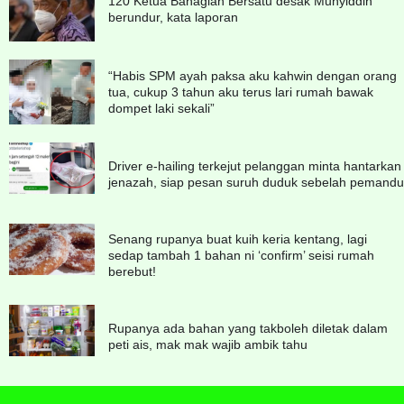
120 Ketua Bahagian Bersatu desak Muhyiddin
berundur, kata laporan
“Habis SPM ayah paksa aku kahwin dengan orang
tua, cukup 3 tahun aku terus lari rumah bawak
dompet laki sekali”
Driver e-hailing terkejut pelanggan minta hantarkan
jenazah, siap pesan suruh duduk sebelah pemandu
Senang rupanya buat kuih keria kentang, lagi
sedap tambah 1 bahan ni ‘confirm’ seisi rumah
berebut!
Rupanya ada bahan yang takboleh diletak dalam
peti ais, mak mak wajib ambik tahu