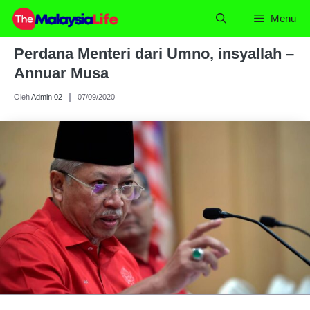
Skip
Menu
to
content
Perdana Menteri dari Umno, insyallah –
Annuar Musa
Oleh
Admin 02
07/09/2020