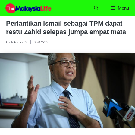
Skip
Menu
to
content
Perlantikan Ismail sebagai TPM dapat
restu Zahid selepas jumpa empat mata
Oleh
Admin 02
08/07/2021