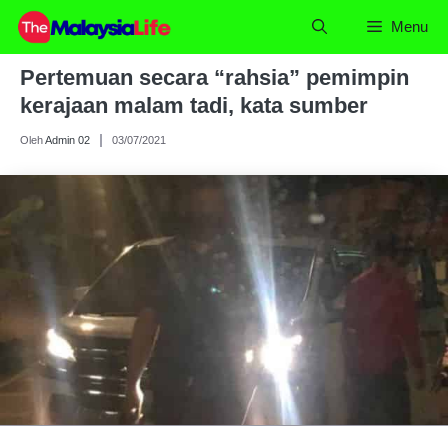
Skip
Menu
to
content
Pertemuan secara “rahsia” pemimpin
kerajaan malam tadi, kata sumber
Oleh
Admin 02
03/07/2021