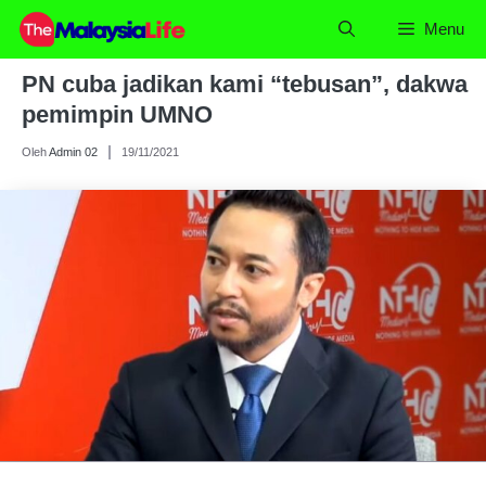
Skip
Menu
to
content
PN cuba jadikan kami “tebusan”, dakwa
pemimpin UMNO
Oleh
Admin 02
19/11/2021