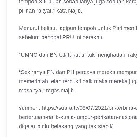
tempoh 3-6 bulan sebab ianya juga sebuah keraj
pilihan rakyat,” kata Najib.
Menurut beliau, lagipun tempoh untuk Parlimen 
sebelum penggal PRU ini berakhir.
“UMNO dan BN tak takut untuk menghadapi raky
“Sekiranya PN dan PH percaya mereka mempuny
memerintah telah terbukti baik maka mereka juga
masanya,” tegas Najib.
sumber : https://suara.tv/08/07/2021/pn-terbina
berterusan-najib-kuala-lumpur-perikatan-nasio
digelar-pintu-belakang-yang-tak-stabil/