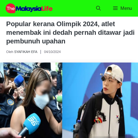
Skip
Menu
to
content
Popular kerana Olimpik 2024, atlet
menembak ini dedah pernah ditawar jadi
pembunuh upahan
Oleh
SYAFIKAH EFA
04/10/2024