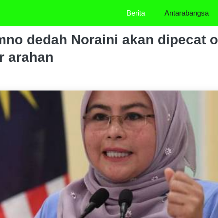
Berita
Antarabangsa
mno dedah Noraini akan dipecat ol
r arahan