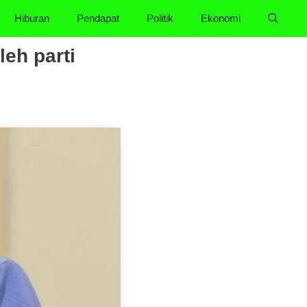
Hiburan
Pendapat
Politik
Ekonomi
eh parti