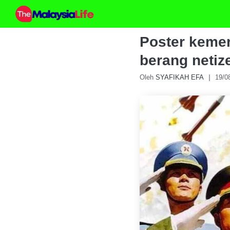
Skip
to
content
Poster keme
berang netiz
Oleh
SYAFIKAH EFA
19/0