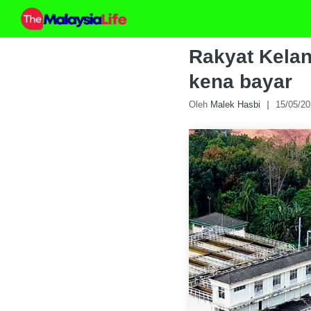
Skip
to
content
Rakyat Kelant
kena bayar
Oleh
Malek Hasbi
15/05/2