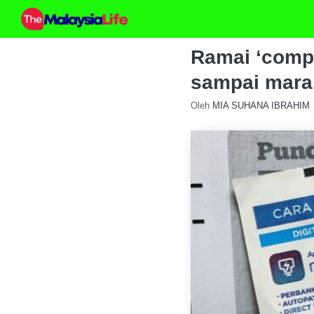
Skip
to
content
Ramai ‘compl
sampai marah
Oleh
MIA SUHANA IBRAHIM