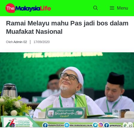
Skip
Menu
to
content
Ramai Melayu mahu Pas jadi bos dalam
Muafakat Nasional
Oleh
Admin 02
17/09/2020