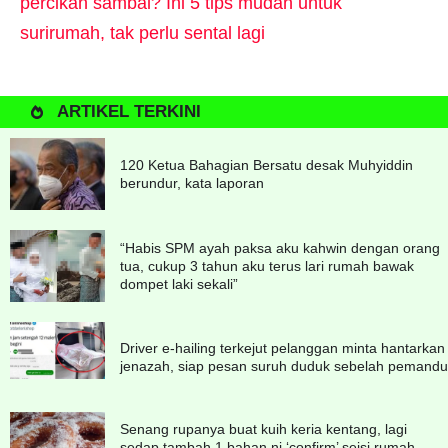
percikan sambal? Ini 5 tips mudah untuk
surirumah, tak perlu sental lagi
ARTIKEL TERKINI
120 Ketua Bahagian Bersatu desak Muhyiddin
berundur, kata laporan
“Habis SPM ayah paksa aku kahwin dengan orang
tua, cukup 3 tahun aku terus lari rumah bawak
dompet laki sekali”
Driver e-hailing terkejut pelanggan minta hantarkan
jenazah, siap pesan suruh duduk sebelah pemandu
Senang rupanya buat kuih keria kentang, lagi
sedap tambah 1 bahan ni ‘confirm’ seisi rumah