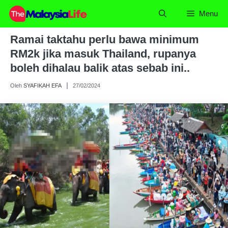
Skip
Menu
to
content
Ramai taktahu perlu bawa minimum
RM2k jika masuk Thailand, rupanya
boleh dihalau balik atas sebab ini..
Oleh
SYAFIKAH EFA
27/02/2024