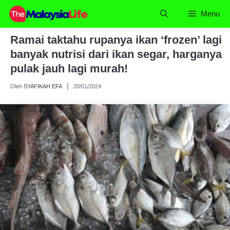
Skip
Menu
to
content
Ramai taktahu rupanya ikan ‘frozen’ lagi
banyak nutrisi dari ikan segar, harganya
pulak jauh lagi murah!
Oleh
SYAFIKAH EFA
20/01/2024