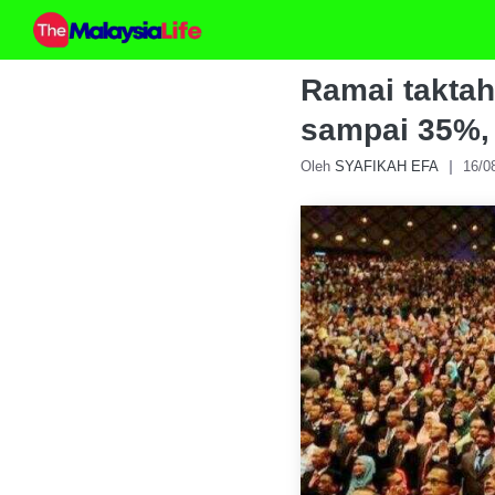
Skip
to
content
Ramai takta
sampai 35%, 
Oleh
SYAFIKAH EFA
16/0