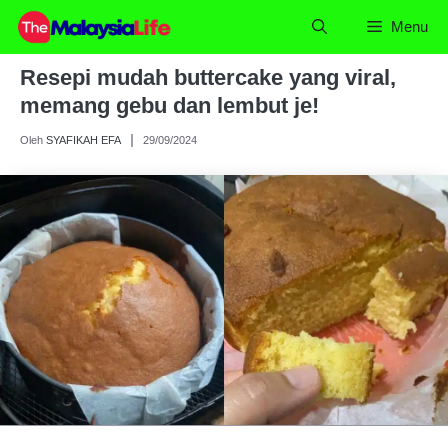
Skip
Menu
to
content
Resepi mudah buttercake yang viral,
memang gebu dan lembut je!
Oleh
SYAFIKAH EFA
29/09/2024