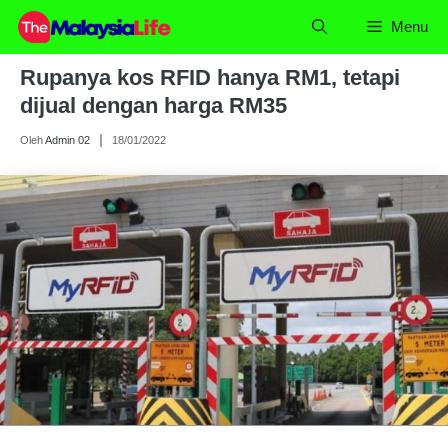
Skip
Menu
to
content
Rupanya kos RFID hanya RM1, tetapi
dijual dengan harga RM35
Oleh
Admin 02
18/01/2022