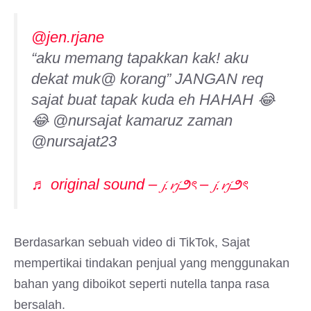
@jen.rjane
“aku memang tapakkan kak! aku
dekat muk@ korang” JANGAN req
sajat buat tapak kuda eh HAHAH 😂
😂 @nursajat kamaruz zaman
@nursajat23
♬ original sound – 𝓳.𝓻𝓳౨ৎ – 𝓳.𝓻𝓳౨ৎ
Berdasarkan sebuah video di TikTok, Sajat
mempertikai tindakan penjual yang menggunakan
bahan yang diboikot seperti nutella tanpa rasa
bersalah.