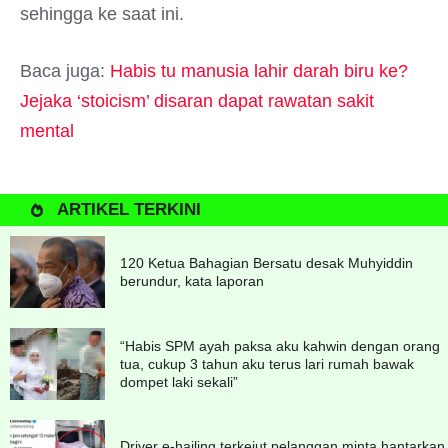
sehingga ke saat ini.
Baca juga:
Habis tu manusia lahir darah biru ke?
Jejaka ‘stoicism’ disaran dapat rawatan sakit
mental
ARTIKEL TERKINI
120 Ketua Bahagian Bersatu desak Muhyiddin
berundur, kata laporan
“Habis SPM ayah paksa aku kahwin dengan orang
tua, cukup 3 tahun aku terus lari rumah bawak
dompet laki sekali”
Driver e-hailing terkejut pelanggan minta hantarkan