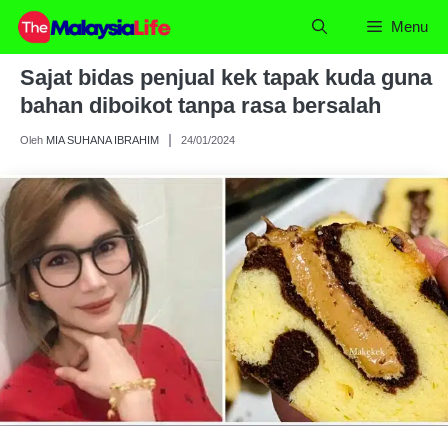
Skip
Menu
to
content
Sajat bidas penjual kek tapak kuda guna
bahan diboikot tanpa rasa bersalah
Oleh
MIA SUHANA IBRAHIM
24/01/2024