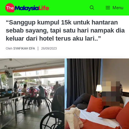
Skip
Menu
to
content
“Sanggup kumpul 15k untuk hantaran
sebab sayang, tapi satu hari nampak dia
keluar dari hotel terus aku lari..”
Oleh
SYAFIKAH EFA
26/09/2023