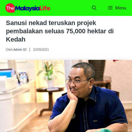
Skip
Menu
to
content
Sanusi nekad teruskan projek
pembalakan seluas 75,000 hektar di
Kedah
Oleh
Admin 02
22/09/2021