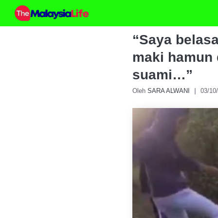
Skip
to
content
“Saya belasa
maki hamun d
suami…”
Oleh
SARA ALWANI
03/10