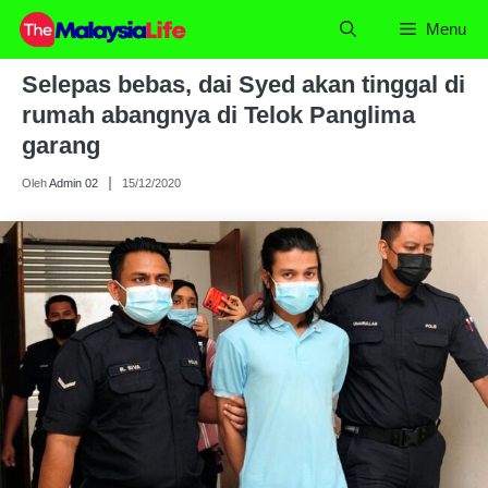
Skip
Menu
to
content
Selepas bebas, dai Syed akan tinggal di
rumah abangnya di Telok Panglima
garang
Oleh
Admin 02
15/12/2020