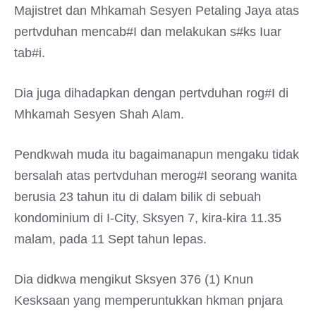
Majistret dan Mhkamah Sesyen Petaling Jaya atas
pertvduhan mencab#I dan melakukan s#ks Iuar
tab#i.
Dia juga dihadapkan dengan pertvduhan rog#I di
Mhkamah Sesyen Shah Alam.
Pendkwah muda itu bagaimanapun mengaku tidak
bersalah atas pertvduhan merog#I seorang wanita
berusia 23 tahun itu di dalam bilik di sebuah
kondominium di I-City, Sksyen 7, kira-kira 11.35
malam, pada 11 Sept tahun lepas.
Dia didkwa mengikut Sksyen 376 (1) Knun
Kesksaan yang memperuntukkan hkman pnjara