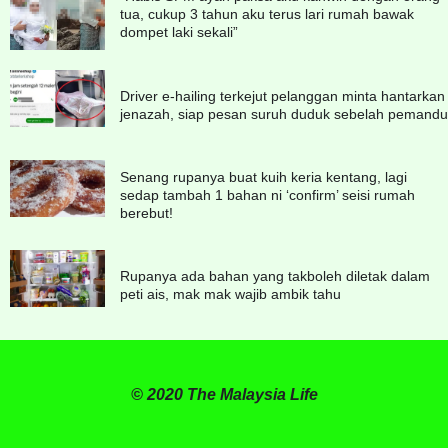
tua, cukup 3 tahun aku terus lari rumah bawak
dompet laki sekali”
Driver e-hailing terkejut pelanggan minta hantarkan
jenazah, siap pesan suruh duduk sebelah pemandu
Senang rupanya buat kuih keria kentang, lagi
sedap tambah 1 bahan ni ‘confirm’ seisi rumah
berebut!
Rupanya ada bahan yang takboleh diletak dalam
peti ais, mak mak wajib ambik tahu
© 2020 The Malaysia Life