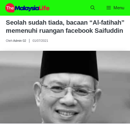
Skip
Menu
to
content
Seolah sudah tiada, bacaan “Al-fatihah”
memenuhi ruangan facebook Saifuddin
Oleh
Admin 02
01/07/2021