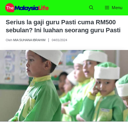
Skip
Menu
to
content
Serius la gaji guru Pasti cuma RM500
sebulan? Ini luahan seorang guru Pasti
Oleh
MIA SUHANA IBRAHIM
04/01/2024