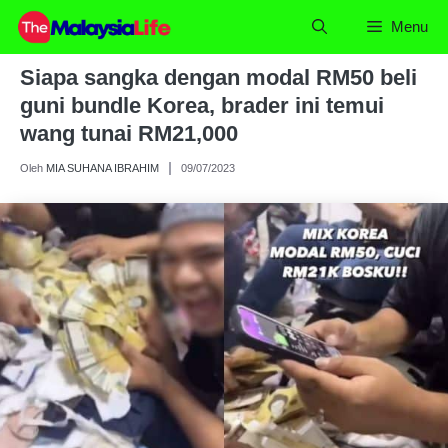
Skip
Menu
to
content
Siapa sangka dengan modal RM50 beli
guni bundle Korea, brader ini temui
wang tunai RM21,000
Oleh
MIA SUHANA IBRAHIM
09/07/2023