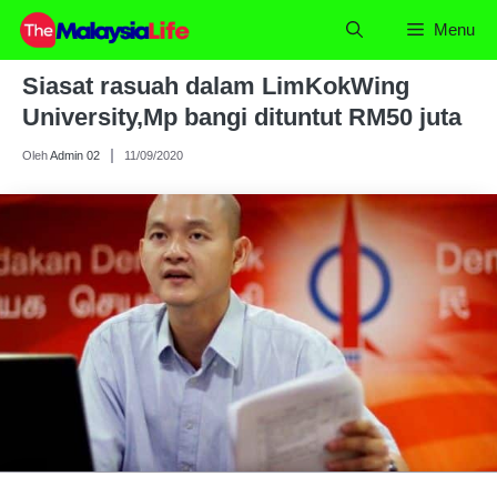
Skip
Menu
to
content
Siasat rasuah dalam LimKokWing
University,Mp bangi dituntut RM50 juta
Oleh
Admin 02
11/09/2020