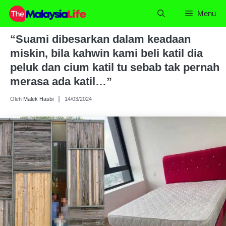
Skip
Menu
to
content
“Suami dibesarkan dalam keadaan
miskin, bila kahwin kami beli katil dia
peluk dan cium katil tu sebab tak pernah
merasa ada katil…”
Oleh
Malek Hasbi
14/03/2024