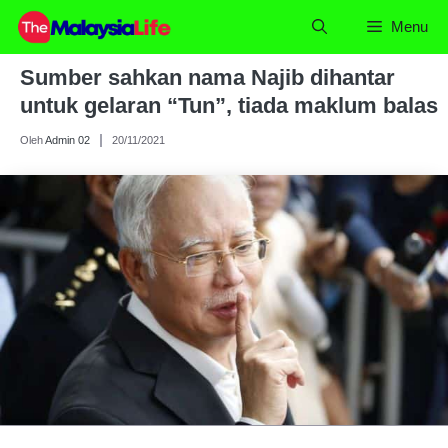
Skip
Menu
to
content
Sumber sahkan nama Najib dihantar
untuk gelaran “Tun”, tiada maklum balas
Oleh
Admin 02
20/11/2021