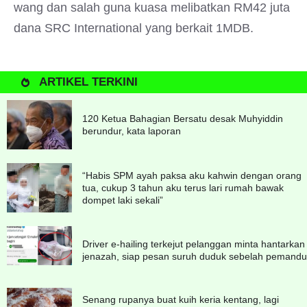
wang dan salah guna kuasa melibatkan RM42 juta
dana SRC International yang berkait 1MDB.
ARTIKEL TERKINI
120 Ketua Bahagian Bersatu desak Muhyiddin
berundur, kata laporan
“Habis SPM ayah paksa aku kahwin dengan orang
tua, cukup 3 tahun aku terus lari rumah bawak
dompet laki sekali”
Driver e-hailing terkejut pelanggan minta hantarkan
jenazah, siap pesan suruh duduk sebelah pemandu
Senang rupanya buat kuih keria kentang, lagi