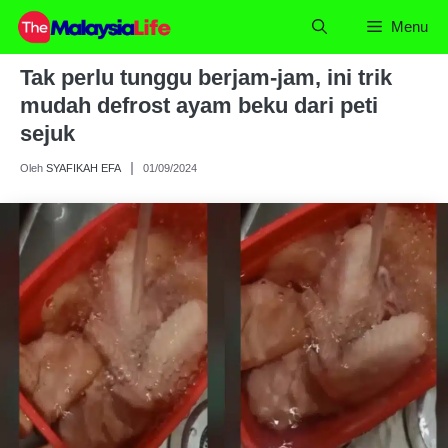
Skip
Menu
to
content
Tak perlu tunggu berjam-jam, ini trik
mudah defrost ayam beku dari peti
sejuk
Oleh
SYAFIKAH EFA
01/09/2024