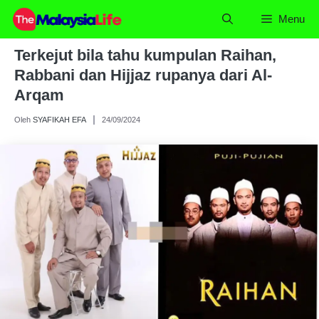
Skip
Menu
to
content
Terkejut bila tahu kumpulan Raihan,
Rabbani dan Hijjaz rupanya dari Al-
Arqam
Oleh
SYAFIKAH EFA
24/09/2024