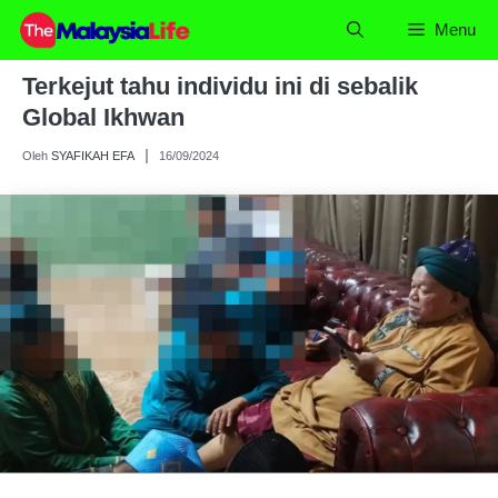
Skip
Menu
to
content
Terkejut tahu individu ini di sebalik
Global Ikhwan
Oleh
SYAFIKAH EFA
16/09/2024