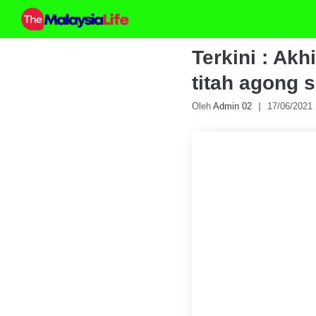
Skip
to
content
Terkini : Ak
titah agong
Oleh
Admin 02
17/06/2021