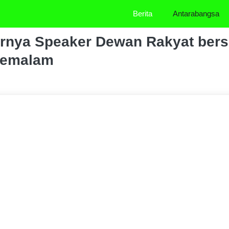
Berita
Antarabangsa
hirnya Speaker Dewan Rakyat ber
 semalam