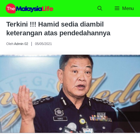
Skip
Menu
to
content
Terkini !!! Hamid sedia diambil
keterangan atas pendedahannya
Oleh
Admin 02
05/05/2021