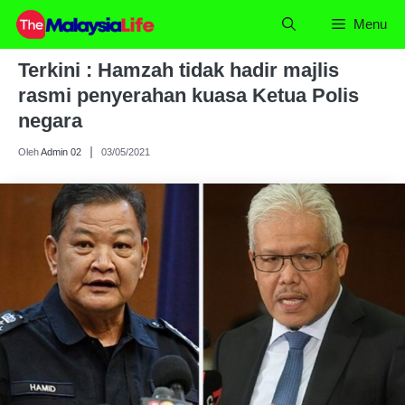
Skip
Menu
to
content
Terkini : Hamzah tidak hadir majlis
rasmi penyerahan kuasa Ketua Polis
negara
Oleh
Admin 02
03/05/2021