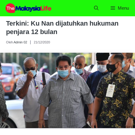
Skip
Menu
to
content
Terkini: Ku Nan dijatuhkan hukuman
penjara 12 bulan
Oleh
Admin 02
21/12/2020