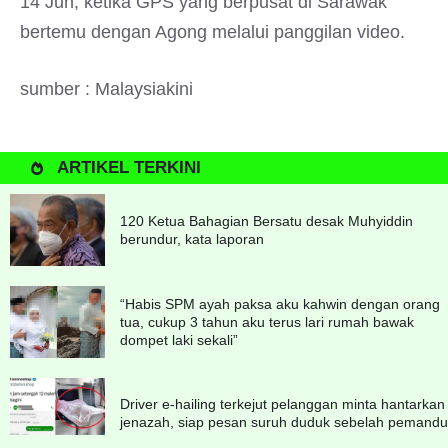
14 Jun, ketika GPS yang berpusat di Sarawak
bertemu dengan Agong melalui panggilan video.
sumber : Malaysiakini
ARTIKEL TERKINI
120 Ketua Bahagian Bersatu desak Muhyiddin
berundur, kata laporan
“Habis SPM ayah paksa aku kahwin dengan orang
tua, cukup 3 tahun aku terus lari rumah bawak
dompet laki sekali”
Driver e-hailing terkejut pelanggan minta hantarkan
jenazah, siap pesan suruh duduk sebelah pemandu