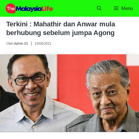
Skip
Menu
to
content
Terkini : Mahathir dan Anwar mula
berhubung sebelum jumpa Agong
Oleh
Admin 02
10/06/2021