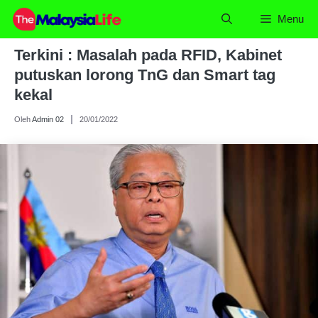
Skip
Menu
to
content
Terkini : Masalah pada RFID, Kabinet
putuskan lorong TnG dan Smart tag
kekal
Oleh
Admin 02
20/01/2022