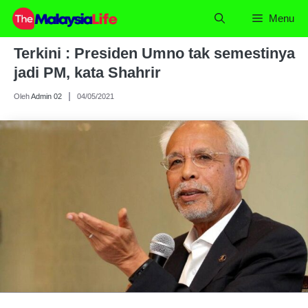
Skip
Menu
to
content
Terkini : Presiden Umno tak semestinya
jadi PM, kata Shahrir
Oleh
Admin 02
04/05/2021