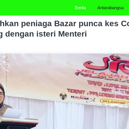
Berita
Antarabangsa
lahkan peniaga Bazar punca kes Co
g dengan isteri Menteri