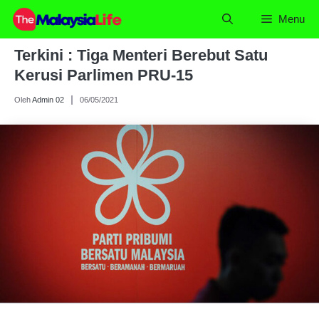
Skip
Menu
to
content
Terkini : Tiga Menteri Berebut Satu
Kerusi Parlimen PRU-15
Oleh
Admin 02
06/05/2021