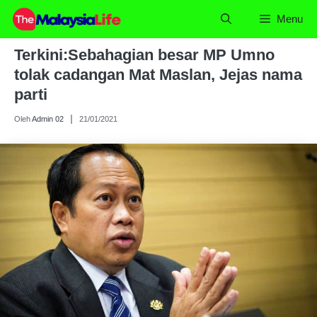
Skip
Menu
to
content
Terkini:Sebahagian besar MP Umno
tolak cadangan Mat Maslan, Jejas nama
parti
Oleh
Admin 02
21/01/2021