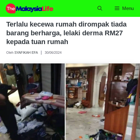
Skip
Menu
to
content
Terlalu kecewa rumah dirompak tiada
barang berharga, lelaki derma RM27
kepada tuan rumah
Oleh
SYAFIKAH EFA
30/06/2024