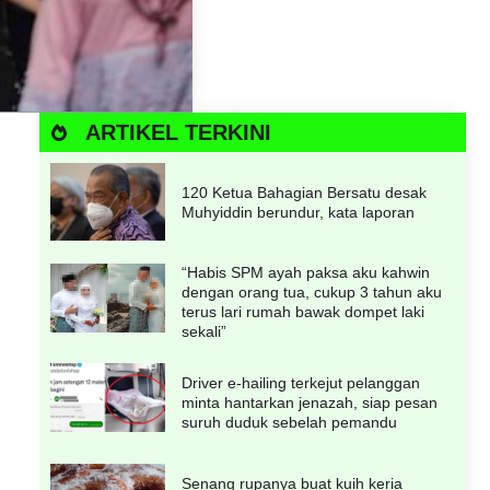
ARTIKEL TERKINI
120 Ketua Bahagian Bersatu desak
Muhyiddin berundur, kata laporan
“Habis SPM ayah paksa aku kahwin
dengan orang tua, cukup 3 tahun aku
terus lari rumah bawak dompet laki
sekali”
Driver e-hailing terkejut pelanggan
minta hantarkan jenazah, siap pesan
suruh duduk sebelah pemandu
Senang rupanya buat kuih keria