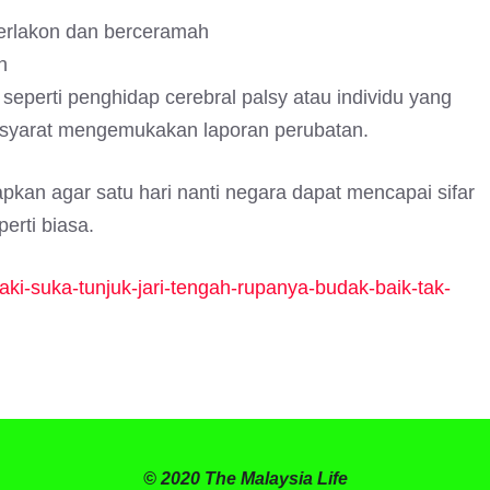
berlakon dan berceramah
h
 seperti penghidap cerebral palsy atau individu yang
syarat mengemukakan laporan perubatan.
apkan agar satu hari nanti negara dapat mencapai sifar
erti biasa.
laki-suka-tunjuk-jari-tengah-rupanya-budak-baik-tak-
© 2020 The Malaysia Life