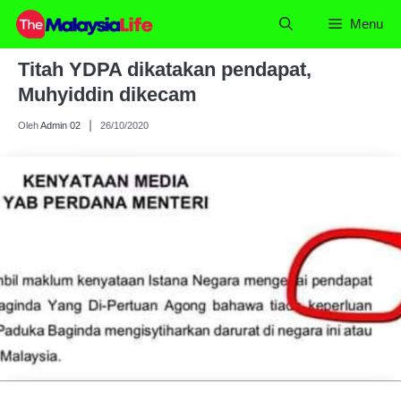
Skip
Menu
to
content
Titah YDPA dikatakan pendapat,
Muhyiddin dikecam
Oleh
Admin 02
26/10/2020