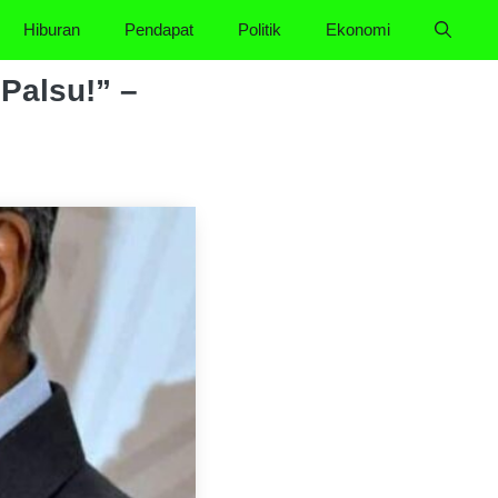
Hiburan
Pendapat
Politik
Ekonomi
Palsu!” –