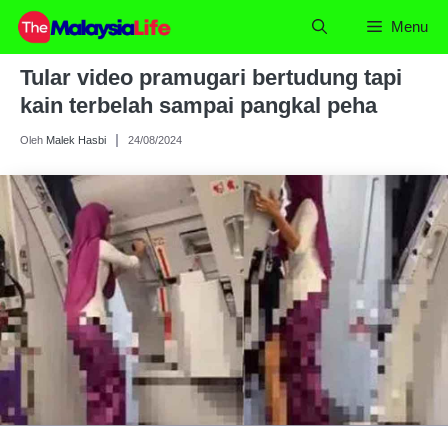
Skip
Menu
to
content
Tular video pramugari bertudung tapi
kain terbelah sampai pangkal peha
Oleh
Malek Hasbi
24/08/2024