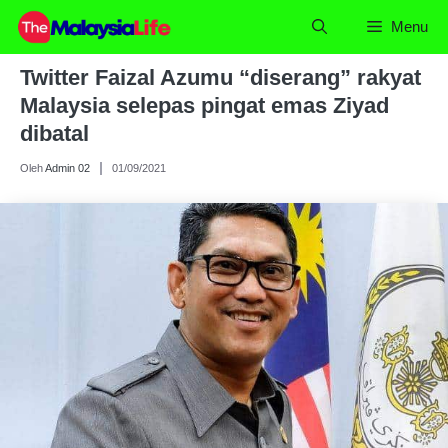
Skip
Menu
to
content
Twitter Faizal Azumu “diserang” rakyat
Malaysia selepas pingat emas Ziyad
dibatal
Oleh
Admin 02
01/09/2021