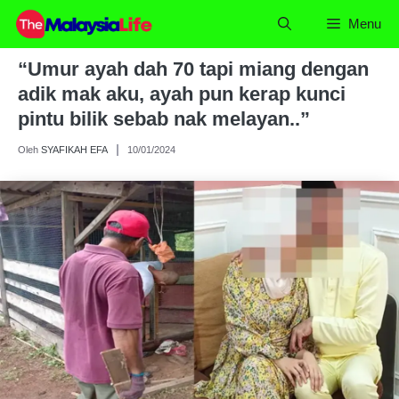
Skip
Menu
to
content
“Umur ayah dah 70 tapi miang dengan
adik mak aku, ayah pun kerap kunci
pintu bilik sebab nak melayan..”
Oleh
SYAFIKAH EFA
10/01/2024