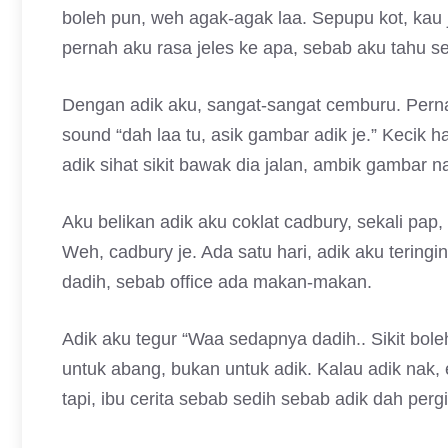
boleh pun, weh agak-agak laa. Sepupu kot, kau 
pernah aku rasa jeles ke apa, sebab aku tahu s
Dengan adik aku, sangat-sangat cemburu. Pernah
sound “dah laa tu, asik gambar adik je.” Kecik h
adik sihat sikit bawak dia jalan, ambik gambar 
Aku belikan adik aku coklat cadbury, sekali pa
Weh, cadbury je. Ada satu hari, adik aku tering
dadih, sebab office ada makan-makan.
Adik aku tegur “Waa sedapnya dadih.. Sikit bole
untuk abang, bukan untuk adik. Kalau adik nak, e
tapi, ibu cerita sebab sedih sebab adik dah perg