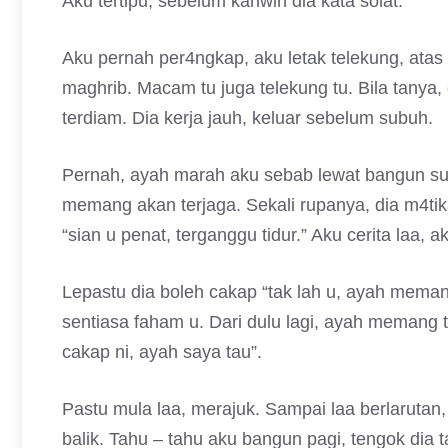
Aku tertipu, sebelum kahwin dia kata solat.
Aku pernah per4ngkap, aku letak telekung, atas
maghrib. Macam tu juga telekung tu. Bila tanya, 
terdiam. Dia kerja jauh, keluar sebelum subuh.
Pernah, ayah marah aku sebab lewat bangun subu
memang akan terjaga. Sekali rupanya, dia m4tika
“sian u penat, terganggu tidur.” Aku cerita laa,
Lepastu dia boleh cakap “tak lah u, ayah meman
sentiasa faham u. Dari dulu lagi, ayah memang 
cakap ni, ayah saya tau”.
Pastu mula laa, merajuk. Sampai laa berlarutan
balik. Tahu – tahu aku bangun pagi, tengok dia 