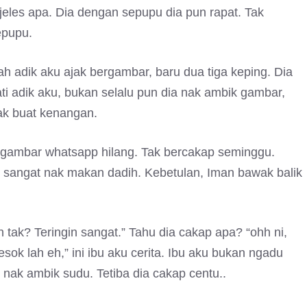
jeles apa. Dia dengan sepupu dia pun rapat. Tak
epupu.
 adik aku ajak bergambar, baru dua tiga keping. Dia
ati adik aku, bukan selalu pun dia nak ambik gambar,
nak buat kenangan.
p, gambar whatsapp hilang. Tak bercakap seminggu.
in sangat nak makan dadih. Kebetulan, Iman bawak balik
h tak? Teringin sangat.” Tahu dia cakap apa? “ohh ni,
sok lah eh,” ini ibu aku cerita. Ibu aku bukan ngadu
i nak ambik sudu. Tetiba dia cakap centu..