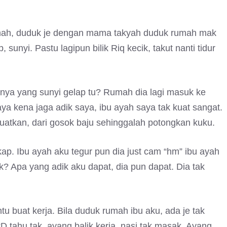
umah, duduk je dengan mama takyah duduk rumah mak
unyi. Pastu lagipun bilik Riq kecik, takut nanti tidur
anya yang sunyi gelap tu? Rumah dia lagi masuk ke
aya kena jaga adik saya, ibu ayah saya tak kuat sangat.
uatkan, dari gosok baju sehinggalah potongkan kuku.
ap. Ibu ayah aku tegur pun dia just cam “hm” ibu ayah
k? Apa yang adik aku dapat, dia pun dapat. Dia tak
u buat kerja. Bila duduk rumah ibu aku, ada je tak
. “D tahu tak, ayang balik kerja, nasi tak masak. Ayang