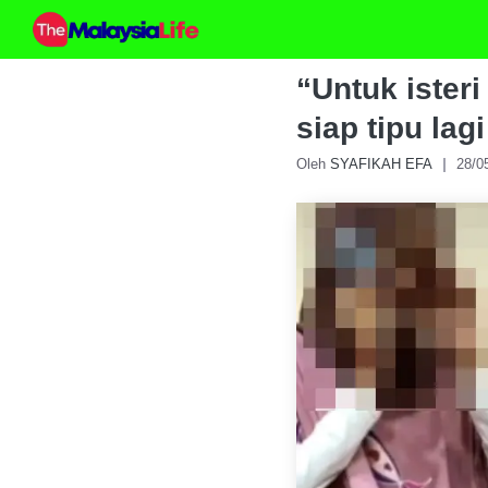
Skip
to
content
“Untuk ister
siap tipu lag
Oleh
SYAFIKAH EFA
28/0