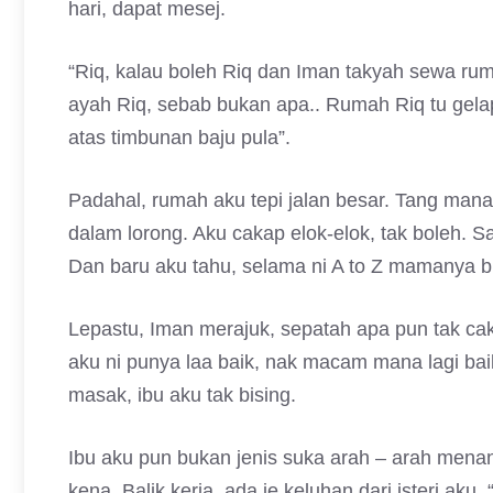
hari, dapat mesej.
“Riq, kalau boleh Riq dan Iman takyah sewa r
ayah Riq, sebab bukan apa.. Rumah Riq tu gelap, s
atas timbunan baju pula”.
Padahal, rumah aku tepi jalan besar. Tang man
dalam lorong. Aku cakap elok-elok, tak boleh. S
Dan baru aku tahu, selama ni A to Z mamanya b
Lepastu, Iman merajuk, sepatah apa pun tak cak
aku ni punya laa baik, nak macam mana lagi bai
masak, ibu aku tak bising.
Ibu aku pun bukan jenis suka arah – arah menant
kena. Balik kerja, ada je keluhan dari isteri aku